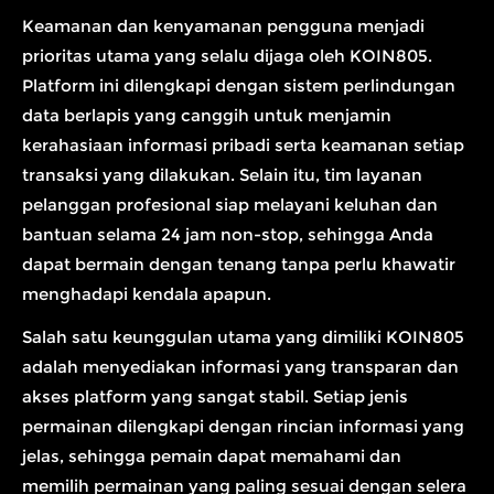
Keamanan dan kenyamanan pengguna menjadi
prioritas utama yang selalu dijaga oleh KOIN805.
Platform ini dilengkapi dengan sistem perlindungan
data berlapis yang canggih untuk menjamin
kerahasiaan informasi pribadi serta keamanan setiap
transaksi yang dilakukan. Selain itu, tim layanan
pelanggan profesional siap melayani keluhan dan
bantuan selama 24 jam non-stop, sehingga Anda
dapat bermain dengan tenang tanpa perlu khawatir
menghadapi kendala apapun.
Salah satu keunggulan utama yang dimiliki KOIN805
adalah menyediakan informasi yang transparan dan
akses platform yang sangat stabil. Setiap jenis
permainan dilengkapi dengan rincian informasi yang
jelas, sehingga pemain dapat memahami dan
memilih permainan yang paling sesuai dengan selera